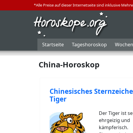
*Alle Preise auf dieser Internetseite sind inklusive Mehr
Startseite
Tageshoroskop
Wochen
China-Horoskop
Chinesisches Sternzeich
Tiger
Der Tiger ist s
ehrgeizig und
kämpferisch.