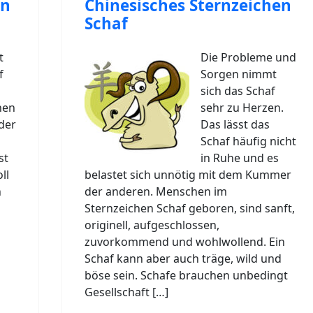
en
Chinesisches Sternzeichen
Schaf
t
Die Probleme und
f
Sorgen nimmt
sich das Schaf
hen
sehr zu Herzen.
der
Das lässt das
Schaf häufig nicht
st
in Ruhe und es
ll
belastet sich unnötig mit dem Kummer
n
der anderen. Menschen im
Sternzeichen Schaf geboren, sind sanft,
originell, aufgeschlossen,
zuvorkommend und wohlwollend. Ein
Schaf kann aber auch träge, wild und
böse sein. Schafe brauchen unbedingt
Gesellschaft […]