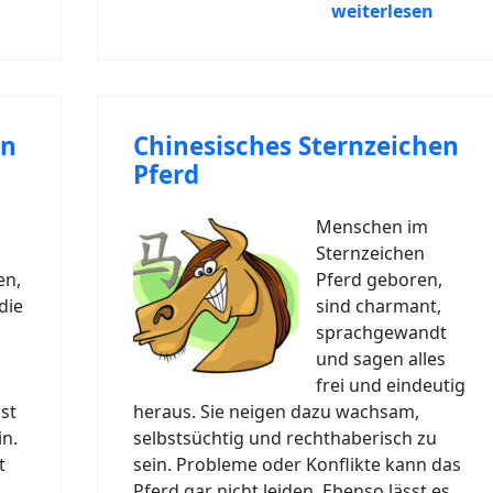
weiterlesen
en
Chinesisches Sternzeichen
Pferd
Menschen im
Sternzeichen
en,
Pferd geboren,
die
sind charmant,
sprachgewandt
und sagen alles
frei und eindeutig
st
heraus. Sie neigen dazu wachsam,
in.
selbstsüchtig und rechthaberisch zu
t
sein. Probleme oder Konflikte kann das
Pferd gar nicht leiden. Ebenso lässt es