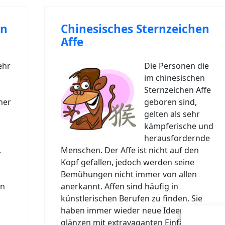
en
Chinesisches Sternzeichen
Affe
ehr
Die Personen die
im chinesischen
Sternzeichen Affe
her
geboren sind,
gelten als sehr
kämpferische und
herausfordernde
.
Menschen. Der Affe ist nicht auf den
Kopf gefallen, jedoch werden seine
Bemühungen nicht immer von allen
nn
anerkannt. Affen sind häufig in
künstlerischen Berufen zu finden. Sie
.
haben immer wieder neue Ideen und
glänzen mit extravaganten Einfällen, die