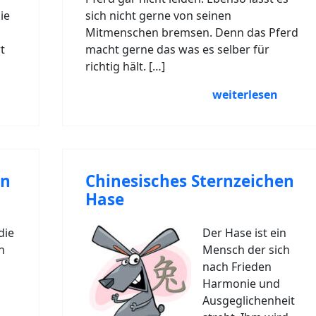
ie
sich nicht gerne von seinen
Mitmenschen bremsen. Denn das Pferd
t
macht gerne das was es selber für
richtig hält. […]
weiterlesen
en
Chinesisches Sternzeichen
Hase
die
Der Hase ist ein
n
Mensch der sich
nach Frieden
Harmonie und
Ausgeglichenheit