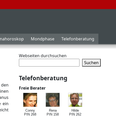
inahoroskop
Mondphase
Telefonberatung
Webseiten durchsuchen
Suchen
Telefonberatung
n den
Freie Berater
einen
ranus
e ein
eicht
Conny
Rena
Hilde
PIN 268
PIN 158
PIN 262