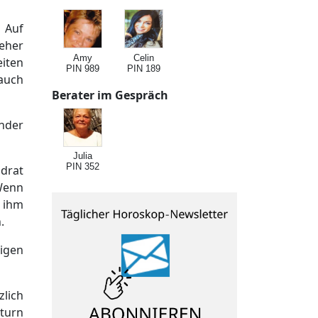
 Auf
eher
Amy
Celin
iten
PIN 989
PIN 189
 auch
Berater im Gespräch
ender
Julia
PIN 352
adrat
 Wenn
t ihm
.
tigen
zlich
aturn