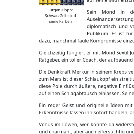
Jürgen Klopp:
Sein Mond in de
SchwarzGelb sind
Auseinandersetzung
seine Farben
diplomatisch und v
Publikum. Es ist fü
dazu, manchmal faule Kompromisse einz
Gleichzeitig fungiert er mit Mond Sextil J
Ratgeber, ein toller Coach, der aufbauend
Die Denkkraft Merkur in seinem Krebs ve
zum Mars ist dieser Schlaukopf ein streitl
diese Pole durch äußere, negative Einflü
auf einen Schlagabtausch einlassen. Seine
Ein reger Geist und originelle Ideen mit
Erkenntnisse lassen ihn sofort handeln, a
Venus im Löwen, wer könnte da widersteh
und charmant, aber auch eifersüchtig un