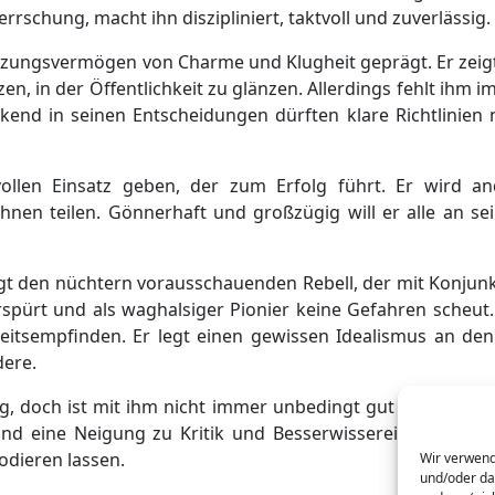
rrschung, macht ihn diszipliniert, taktvoll und zuverlässig.
tzungsvermögen von Charme und Klugheit geprägt. Er zeigt
tzen, in der Öffentlichkeit zu glänzen. Allerdings fehlt ihm 
nd in seinen Entscheidungen dürften klare Richtlinien 
ollen Einsatz geben, der zum Erfolg führt. Er wird an
ihnen teilen. Gönnerhaft und großzügig will er alle an s
igt den nüchtern vorausschauenden Rebell, der mit Konjun
rspürt und als waghalsiger Pionier keine Gefahren scheut
keitsempfinden. Er legt einen gewissen Idealismus an de
dere.
g, doch ist mit ihm nicht immer unbedingt gut Kirschen e
nd eine Neigung zu Kritik und Besserwisserei können di
odieren lassen.
Wir verwend
und/oder da