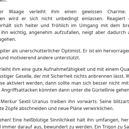
r Waage verleiht ihm einen gewissen Charme.
en wird er sich nicht unbedingt einlassen. Reagiert 
erhält sich heiter und fröhlich im Umgang mit dem bre
r ihn wichtig, angenehm aufzufallen, neigt aber dadurch
ugehen.
upiter als unerschütterlicher Optimist. Er ist ein hervorrag
 und motivierend andere unterstützt.
rleiht ihm eine gute Aufnahmefähigkeit und mit einem Qu
ustiger Geselle, der mit Sicherheit nichts anbrennen lässt.
sse aktiviert werden, dann sollte man sich besser nicht mi
 Angriffsattacken könnten dann unter die Gürtellinie gehen
 Merkur Sextil Uranus treiben ihn vorwärts. Seine blitzar
lte Zöpfe abschneiden und neue Pläne verwirklichen.
en! Eine heißblütige Sinnlichkeit hält ihn umfangen, her
d immer darauf aus, bewundert zu werden. Ein Trigon zu S