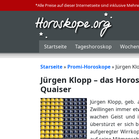
*Alle Preise auf dieser Internetseite sind inklusive Mehr
Startseite
Tageshoroskop
Wochen
Starseite
»
Promi-Horoskope
»
Jürgen Kl
Jürgen Klopp – das Horos
Quaiser
Jürgen Klopp, geb. 
Zwillingen immer et
wachen Geist und is
überstürzt er sich 
aufgeregter Wirrkopf
auf seine Mitmensch