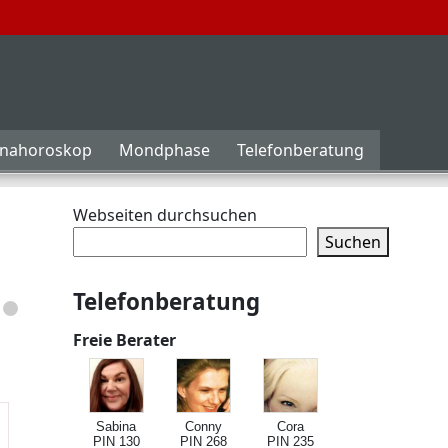
inahoroskop
Mondphase
Telefonberatung
Webseiten durchsuchen
Suchen
Telefonberatung
Freie Berater
Sabina
Conny
Cora
PIN 130
PIN 268
PIN 235