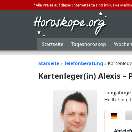
*Alle Preise auf dieser Internetseite sind inklusive Mehr
Startseite
Tageshoroskop
Wochen
Starseite
»
Telefonberatung
»
Kartenleger
Kartenleger(in) Alexis – 
Langjährige 
Hellfühlen,
Abtele