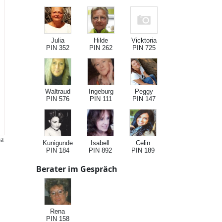
Julia
Hilde
Vicktoria
PIN 352
PIN 262
PIN 725
Waltraud
Ingeburg
Peggy
PIN 576
PIN 111
PIN 147
St
Kunigunde
Isabell
Celin
PIN 184
PIN 892
PIN 189
Berater im Gespräch
Rena
PIN 158