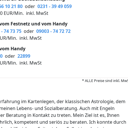
66 10 21 80
oder
0231 - 39 49 059
00 EUR/Min.
inkl. MwSt
 vom Festnetz und vom Handy
- 74 73 75
oder
09003 - 74 72 72
EUR/Min.
inkl. MwSt
 vom Handy
0
oder
22899
EUR/Min.
inkl. MwSt
* ALLE Preise sind inkl. Mw
Erfahrung im Kartenlegen, der klassischen Astrologie, dem
emeinen Lebens- und Sozialberatung. Auch mit Engeln
r Beratung in Kontakt zu treten. Mein Ziel ist es, Ihnen
ehrlich, kompetent und seriös zu beraten. Ich konnte durch