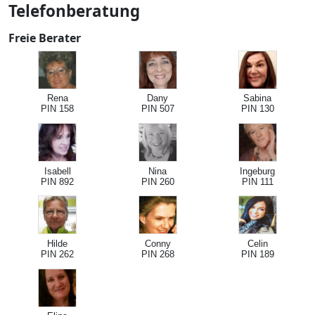
Telefonberatung
Freie Berater
Rena
Dany
Sabina
PIN 158
PIN 507
PIN 130
Isabell
Nina
Ingeburg
PIN 892
PIN 260
PIN 111
Hilde
Conny
Celin
PIN 262
PIN 268
PIN 189