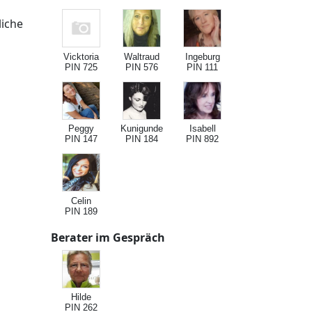
liche
Vicktoria
Waltraud
Ingeburg
PIN 725
PIN 576
PIN 111
Peggy
Kunigunde
Isabell
PIN 147
PIN 184
PIN 892
Celin
PIN 189
Berater im Gespräch
Hilde
PIN 262