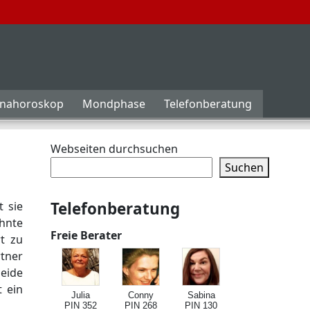
inahoroskop
Mondphase
Telefonberatung
Webseiten durchsuchen
Suchen
Telefonberatung
t sie
hnte
Freie Berater
rt zu
tner
eide
t ein
Julia
Conny
Sabina
PIN 352
PIN 268
PIN 130