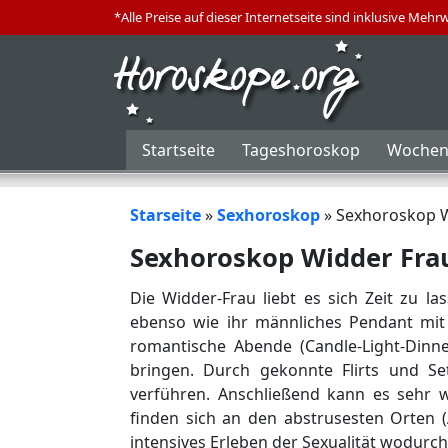
*Alle Preise auf dieser Internetseite sind inklusive Mehr
Startseite
Tageshoroskop
Wochen
Starseite
»
Sexhoroskop
»
Sexhoroskop W
Sexhoroskop Widder Fra
Die Widder-Frau liebt es sich Zeit zu la
ebenso wie ihr männliches Pendant mit
romantische Abende (Candle-Light-Dinne
bringen. Durch gekonnte Flirts und Se
verführen. Anschließend kann es sehr 
finden sich an den abstrusesten Orten (A
intensives Erleben der Sexualität wodurc