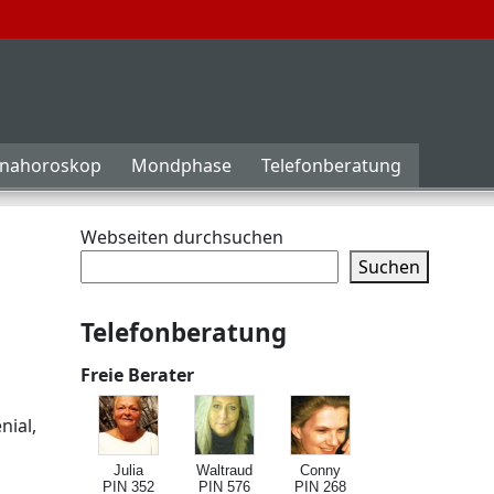
inahoroskop
Mondphase
Telefonberatung
Webseiten durchsuchen
Suchen
Telefonberatung
Freie Berater
nial,
Julia
Waltraud
Conny
PIN 352
PIN 576
PIN 268