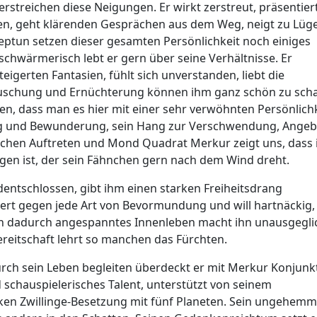
streichen diese Neigungen. Er wirkt zerstreut, präsentier
n, geht klärenden Gesprächen aus dem Weg, neigt zu Lüg
eptun setzen dieser gesamten Persönlichkeit noch einiges
schwärmerisch lebt er gern über seine Verhältnisse. Er
eigerten Fantasien, fühlt sich unverstanden, liebt die
äuschung und Ernüchterung können ihm ganz schön zu sch
en, dass man es hier mit einer sehr verwöhnten Persönlich
ng und Bewunderung, sein Hang zur Verschwendung, Angeb
hlichen Auftreten und Mond Quadrat Merkur zeigt uns, dass 
rgen ist, der sein Fähnchen gern nach dem Wind dreht.
entschlossen, gibt ihm einen starken Freiheitsdrang
iert gegen jede Art von Bevormundung und will hartnäckig,
Sein dadurch angespanntes Innenleben macht ihn unausgegl
reitschaft lehrt so manchen das Fürchten.
urch sein Leben begleiten überdeckt er mit Merkur Konjunk
nd schauspielerisches Talent, unterstützt von seinem
arken Zwillinge-Besetzung mit fünf Planeten. Sein ungehemm