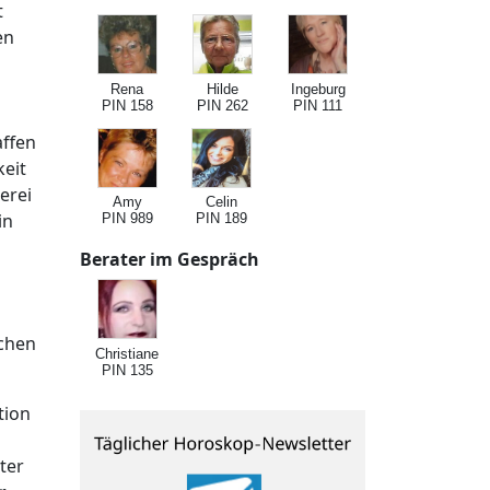
t
en
Rena
Hilde
Ingeburg
PIN 158
PIN 262
PIN 111
affen
keit
erei
Amy
Celin
in
PIN 989
PIN 189
Berater im Gespräch
ichen
Christiane
PIN 135
tion
ter