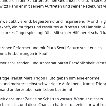
s andere in den Schatten. Seinen Gedankenreichtum setzt e
ewitzt kann er mit seinem Auftreten und seiner Redekunst vi
Umwelt aktivierend, begeisternd und inspirierend. Mond Tri
kraft, ein mutiges und resolutes Auftreten und Handeln. 
 starkes Fingerspitzengefühl. Mit seiner Hilfsbereitschaft 
renen Reformer und mit Pluto Sextil Saturn stellt er sich
immt Entbehrungen in Kauf.
ieser schillernden, undurchschaubaren Persönlichkeit verst
eitige Transit Mars Trigon Pluto geben ihm eine enorme
s ab und meistert selbst schwierigste Aufgaben. Uranus Trigo
 jemand anderes über sein Leben bestimmt.
eit geraumer Zeit seine Schatten voraus. Wenn er nicht zu
reit ist, und diese Chancen hätte er derzeit sehr wohl d