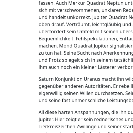
fassen. Auch Merkur Quadrat Neptun unter
sich mit verschwommenen, unklaren Rede
und handelt unkorrekt. Jupiter Quadrat N
oben drauf. Verträumt, leichtgläubig und 
überfordert sein Umfeld mit seinen überst
Bequemlichkeit. Fehlspekulationen, Entt
machen. Mond Quadrat Jupiter signalisier
zu tun hat. Seine Sucht nach Anerkennu
und Protz spiegelt sich in seinem tatsäc
ihm auch noch ein kleiner Lästerer verbo
Saturn Konjunktion Uranus macht ihn wild
gegenüber anderen Autoritäten. Er rebell
eigenwillig seinen Willen durchsetzen. 
und seine fast unmenschliche Leistungsbe
All diese harten Anspannungen, die ihn d
Jupiter. Hier zeigt er sein rednerisches u
Tierkreiszeichen Zwillinge und seiner st