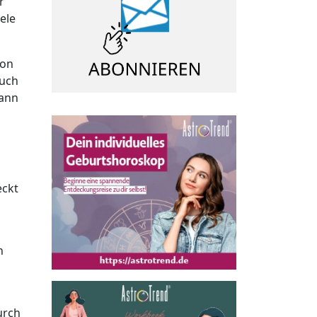
r
ele
gon
Auch
kann
eckt
n
urch