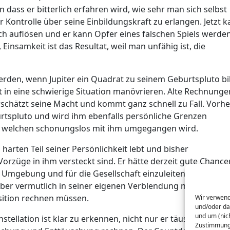
n dass er bitterlich erfahren wird, wie sehr man sich selbst
Kontrolle über seine Einbildungskraft zu erlangen. Jetzt 
sich auflösen und er kann Opfer eines falschen Spiels werden
insamkeit ist das Resultat, weil man unfähig ist, die
werden, wenn Jupiter ein Quadrat zu seinem Geburtspluto bi
t in eine schwierige Situation manövrieren. Alte Rechnunge
schätzt seine Macht und kommt ganz schnell zu Fall. Vorhe
rtspluto und wird ihm ebenfalls persönliche Grenzen
 in welchen schonungslos mit ihm umgegangen wird.
harten Teil seiner Persönlichkeit lebt und bisher
Vorzüge in ihm versteckt sind. Er hätte derzeit gute Chance
 Umgebung und für die Gesellschaft einzuleiten. Die Weich
 aber vermutlich in seiner eigenen Verblendung nicht erken
sition rechnen müssen.
Wir verwend
und/oder da
und um (nic
tellation ist klar zu erkennen, nicht nur er täuscht oder
Zustimmung 