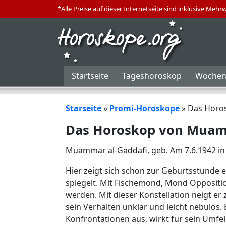
*Alle Preise auf dieser Internetseite sind inklusive Mehr
Startseite
Tageshoroskop
Wochen
Starseite
»
Promi-Horoskope
»
Das Horo
Das Horoskop von Muam
Muammar al-Gaddafi, geb. Am 7.6.1942 in 
Hier zeigt sich schon zur Geburtsstunde e
spiegelt. Mit Fischemond, Mond Oppositi
werden. Mit dieser Konstellation neigt er
sein Verhalten unklar und leicht nebulös.
Konfrontationen aus, wirkt für sein Umfeld