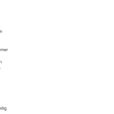
en
mmer
n
n
ilig