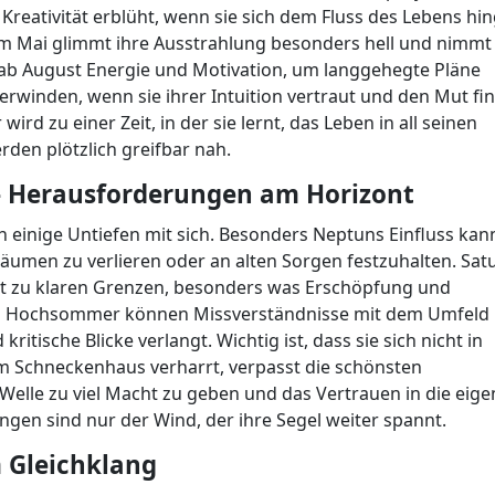
 Kreativität erblüht, wenn sie sich dem Fluss des Lebens hin
n im Mai glimmt ihre Ausstrahlung besonders hell und nimmt
r ab August Energie und Motivation, um langgehegte Pläne
rwinden, wenn sie ihrer Intuition vertraut und den Mut fin
ird zu einer Zeit, in der sie lernt, das Leben in all seinen
den plötzlich greifbar nah.
– Herausforderungen am Horizont
einige Untiefen mit sich. Besonders Neptuns Einfluss kann
träumen zu verlieren oder an alten Sorgen festzuhalten. Sat
hnt zu klaren Grenzen, besonders was Erschöpfung und
m Hochsommer können Missverständnisse mit dem Umfeld
ritische Blicke verlangt. Wichtig ist, dass sie sich nicht in
inem Schneckenhaus verharrt, verpasst die schönsten
 Welle zu viel Macht zu geben und das Vertrauen in die eig
ngen sind nur der Wind, der ihre Segel weiter spannt.
m Gleichklang