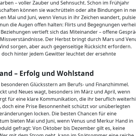
llfarben – voller Zauber und Sehnsucht. Schon im Frühjahr
schaften können sie wachrütteln oder alte Bindungen in n
en Mai und Juni, wenn Venus in ihr Zeichen wandert, pulsie
n nun die Augen offen halten: Flirts und Begegnungen verhe
eziehungen vertieft sich das Miteinander – offene Gespr
 Missverständnisse. Der Herbst bringt durch Mars und Ven
Wind sorgen, aber auch gegenseitige Rücksicht erfordern.
 doch hinter jedem Gewitter leuchtet der ersehnte
and – Erfolg und Wohlstand
n besonderen Glücksstern am Berufs- und Finanzhimmel.
ackt und Neues wagt, besonders im März und April, wenn
rgt für eine klare Kommunikation, die ihr beruflich weiterhil
, doch eine Prise Besonnenheit schützt vor unüberlegten
eränderungen locken. Die besten Chancen für eine
tum bieten Mai und Juni, wenn Venus und Merkur Hand in
duld gefragt: Von Oktober bis Dezember gilt es, keine
 Wer mit dem Strom geht, kann im Spätsommer eine reiche