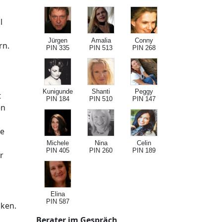
l
Jürgen
Amalia
Conny
rn.
PIN 335
PIN 513
PIN 268
Kunigunde
Shanti
Peggy
t
PIN 184
PIN 510
PIN 147
en
re
Michele
Nina
Celin
PIN 405
PIN 260
PIN 189
r
Elina
PIN 587
cken.
Berater im Gespräch