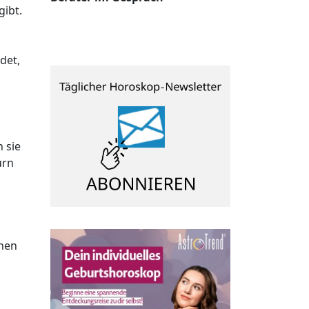
gibt.
det,
 sie
urn
enen