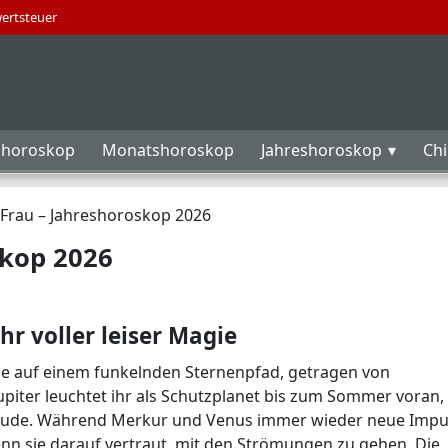
wertsteuer
horoskop
Monatshoroskop
Jahreshoroskop
Ch
Frau – Jahreshoroskop 2026
skop 2026
hr voller leiser Magie
sie auf einem funkelnden Sternenpfad, getragen von
iter leuchtet ihr als Schutzplanet bis zum Sommer voran,
freude. Während Merkur und Venus immer wieder neue Impu
enn sie darauf vertraut, mit den Strömungen zu gehen. Die