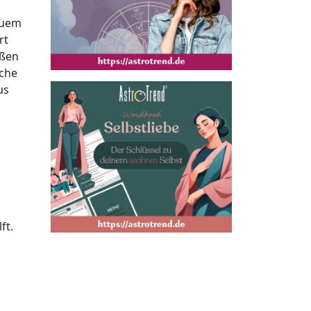
euem
rt
ißen
äche
us
ft.