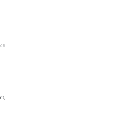
d
ich
nt,