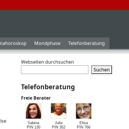
inahoroskop
Mondphase
Telefonberatung
Webseiten durchsuchen
Suchen
Telefonberatung
Freie Berater
lse
Sabina
Julia
Elisa
PIN 130
PIN 352
PIN 766