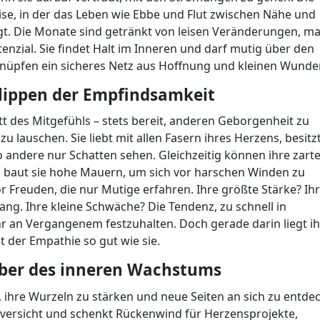
ise, in der das Leben wie Ebbe und Flut zwischen Nähe und
t. Die Monate sind getränkt von leisen Veränderungen, ma
tenzial. Sie findet Halt im Inneren und darf mutig über den
knüpfen ein sicheres Netz aus Hoffnung und kleinen Wunde
Klippen der Empfindsamkeit
t des Mitgefühls – stets bereit, anderen Geborgenheit zu
lauschen. Sie liebt mit allen Fasern ihres Herzens, besitz
wo andere nur Schatten sehen. Gleichzeitig können ihre zart
l baut sie hohe Mauern, um sich vor harschen Winden zu
r Freuden, die nur Mutige erfahren. Ihre größte Stärke? Ih
ng. Ihre kleine Schwäche? Die Tendenz, zu schnell in
hr an Vergangenem festzuhalten. Doch gerade darin liegt ih
 der Empathie so gut wie sie.
uber des inneren Wachstums
t, ihre Wurzeln zu stärken und neue Seiten an sich zu entde
 Zuversicht und schenkt Rückenwind für Herzensprojekte,