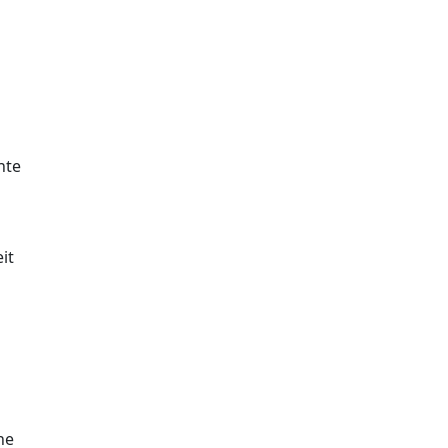
hte
it
he