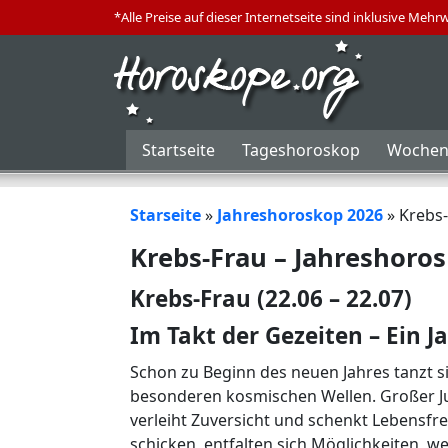
*Alle Preise auf dieser Internetseite sind inklusive Mehr
Startseite
Tageshoroskop
Wochen
Starseite
»
Jahreshoroskop 2026
»
Krebs-
Krebs-Frau – Jahreshoro
Krebs-Frau (22.06 – 22.07)
Im Takt der Gezeiten – Ein Ja
Schon zu Beginn des neuen Jahres tanzt 
besonderen kosmischen Wellen. Großer Jup
verleiht Zuversicht und schenkt Lebens
schicken, entfalten sich Möglichkeiten, w