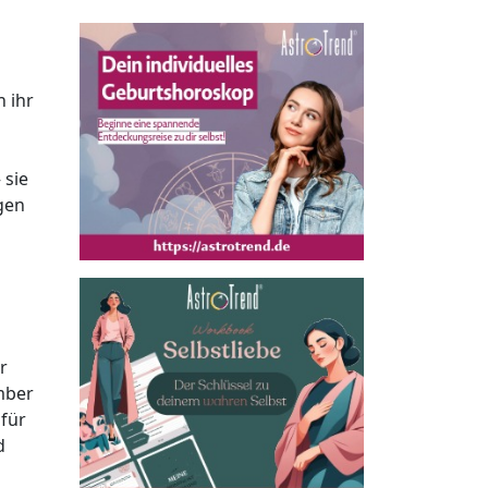
n ihr
 sie
ugen
r
mber
für
d