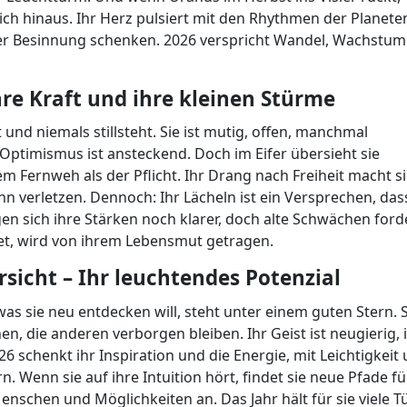
sich hinaus. Ihr Herz pulsiert mit den Rhythmen der Planete
er Besinnung schenken. 2026 verspricht Wandel, Wachstu
hre Kraft und ihre kleinen Stürme
 und niemals stillsteht. Sie ist mutig, offen, manchmal
Optimismus ist ansteckend. Doch im Eifer übersieht sie
em Fernweh als der Pflicht. Ihr Drang nach Freiheit macht s
n verletzen. Dennoch: Ihr Lächeln ist ein Versprechen, das
igen sich ihre Stärken noch klarer, doch alte Schwächen for
et, wird von ihrem Lebensmut getragen.
icht – Ihr leuchtendes Potenzial
was sie neu entdecken will, steht unter einem guten Stern. S
n, die anderen verborgen bleiben. Ihr Geist ist neugierig, 
 schenkt ihr Inspiration und die Energie, mit Leichtigkeit
 Wenn sie auf ihre Intuition hört, findet sie neue Pfade fü
enschen und Möglichkeiten an. Das Jahr hält für sie viele T