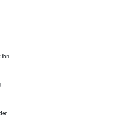
 ihn
d
oder