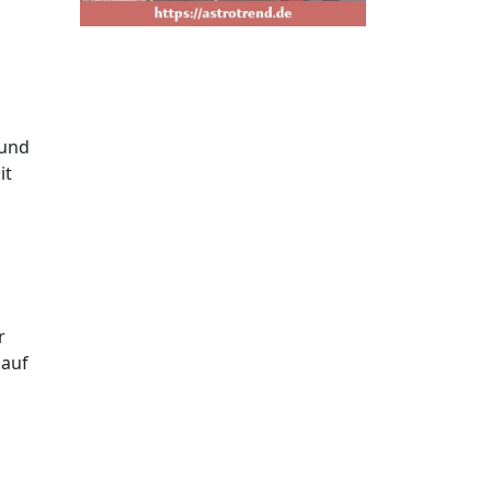
 und
it
r
 auf