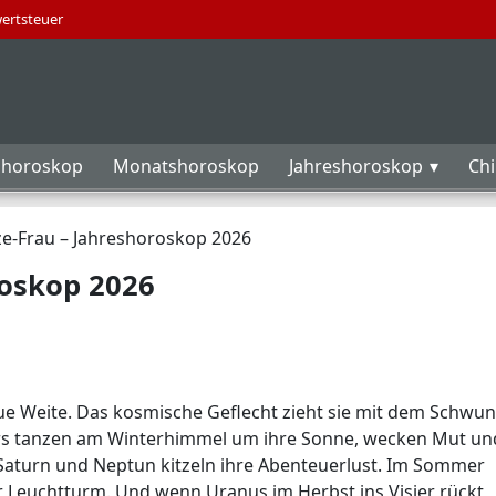
wertsteuer
horoskop
Monatshoroskop
Jahreshoroskop
Ch
e-Frau – Jahreshoroskop 2026
roskop 2026
neue Weite. Das kosmische Geflecht zieht sie mit dem Schwu
ars tanzen am Winterhimmel um ihre Sonne, wecken Mut un
aturn und Neptun kitzeln ihre Abenteuerlust. Im Sommer
der Leuchtturm. Und wenn Uranus im Herbst ins Visier rückt,