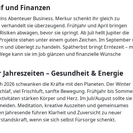
uf und Finanzen
 ins Abenteuer Business. Merkur schenkt ihr gleich zu
d verhandelt sie überzeugend. Frühjahr und April bringen
isiken abwägen, bevor sie springt. Ab Juli hellt Jupiter die
 Projekte stehen unter einem guten Zeichen. Im September
rn und überlegt zu handeln. Spätherbst bringt Erntezeit – m
Wege kann sie im Job glänzen und finanzielle Wünsche
 Jahreszeiten – Gesundheit & Energie
ch 2026 schwanken die Kräfte mit den Planeten. Der Winter
hlaf, viel Frischluft, sanfte Bewegung. Frühjahr bis Somme
ivitäten stärken Körper und Herz. Im Juli/August sollte sie
meiden. Meditation, kreative Auszeiten und gemeinsames
en Jahresende führen Klarheit und Zuversicht zu neuer
rstandskraft, wenn sie sich selbst Fürsorge schenkt.