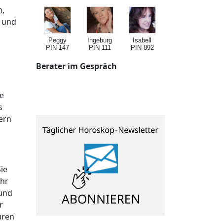
n,
m und
Peggy
Ingeburg
Isabell
PIN 147
PIN 111
PIN 892
Berater im Gespräch
ie
s
dern
ie
ihr
 und
r
üren