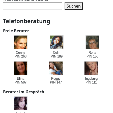
Suchen
Telefonberatung
Freie Berater
Conny
Celin
Rena
PIN 268
PIN 189
PIN 158
Elina
Peggy
Ingeburg
PIN 587
PIN 147
PIN 111
Berater im Gespräch