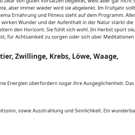
wird zwar von guten Vorsätzen begleitet, weiß aber gar nicht 
chte, aber immer wieder wird sie abgelenkt. Im Frühjahr soll
s Thema Ernährung und Fitness steht auf dem Programm. Alle
 wirken Wunder und der Aufenthalt in der Natur stärkt die
tern den Horizont. Sie fühlt sich wohl. Im Herbst spürt sie
t, für Achtsamkeit zu sorgen oder sich über Meditationen
ier, Zwillinge, Krebs, Löwe, Waage,
ine Energien überfordern sogar ihre Ausgeglichenheit. Das
tssinn, sowie Ausstrahlung und Sinnlichkeit. Ein wunderb