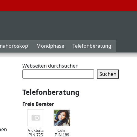
inahoroskop
Mondphase
Telefonberatung
Webseiten durchsuchen
Suchen
Telefonberatung
Freie Berater
chen
Vicktoria
Celin
PIN 725
PIN 189