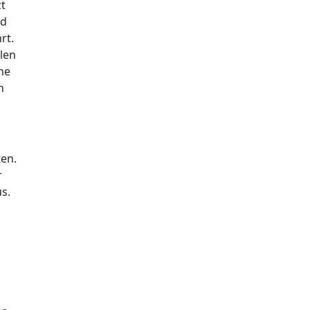
zt
nd
rt.
llen
ne
h
ten.
r
s.