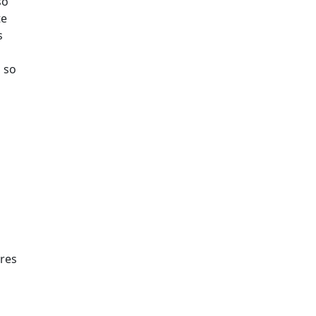
so
te
s
, so
ares