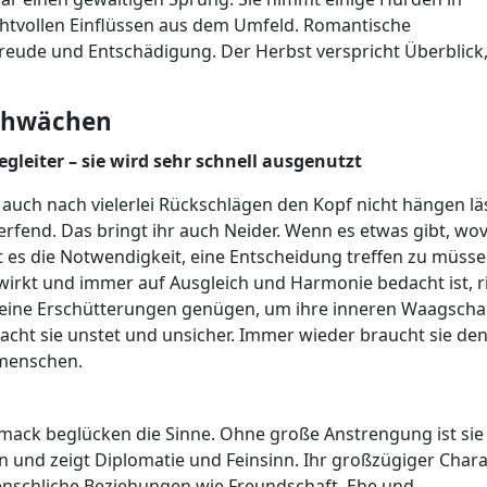
chtvollen Einflüssen aus dem Umfeld. Romantische
eude und Entschädigung. Der Herbst verspricht Überblick
Schwächen
leiter – sie wird sehr schnell ausgenutzt
r auch nach vielerlei Rückschlägen den Kopf nicht hängen lä
erfend. Das bringt ihr auch Neider. Wenn es etwas gibt, wo
st es die Notwendigkeit, eine Entscheidung treffen zu müsse
wirkt und immer auf Ausgleich und Harmonie bedacht ist, r
 kleine Erschütterungen genügen, um ihre inneren Waagscha
cht sie unstet und unsicher. Immer wieder braucht sie de
tmenschen.
ack beglücken die Sinne. Ohne große Anstrengung ist sie
 und zeigt Diplomatie und Feinsinn. Ihr großzügiger Char
enschliche Beziehungen wie Freundschaft, Ehe und