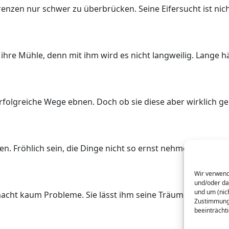
renzen nur schwer zu überbrücken. Seine Eifersucht ist nic
ihre Mühle, denn mit ihm wird es nicht langweilig. Lange hä
erfolgreiche Wege ebnen. Doch ob sie diese aber wirklich g
n. Fröhlich sein, die Dinge nicht so ernst nehmen. Das ist
Wir verwend
und/oder da
und um (nic
 macht kaum Probleme. Sie lässt ihm seine Träume und er ihr
Zustimmung 
beeinträcht