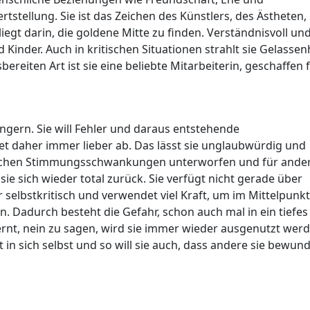
tstellung. Sie ist das Zeichen des Künstlers, des Ästheten,
 liegt darin, die goldene Mitte zu finden. Verständnisvoll un
Kinder. Auch in kritischen Situationen strahlt sie Gelassen
bereiten Art ist sie eine beliebte Mitarbeiterin, geschaffen 
ungern. Sie will Fehler und daraus entstehende
 daher immer lieber ab. Das lässt sie unglaubwürdig und
 raschen Stimmungsschwankungen unterworfen und für ande
t sie sich wieder total zurück. Sie verfügt nicht gerade über
 selbstkritisch und verwendet viel Kraft, um im Mittelpunkt
. Dadurch besteht die Gefahr, schon auch mal in ein tiefes
ernt, nein zu sagen, wird sie immer wieder ausgenutzt werd
 in sich selbst und so will sie auch, dass andere sie bewun