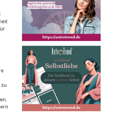
d
heit
für
re
 zu
en.
dern