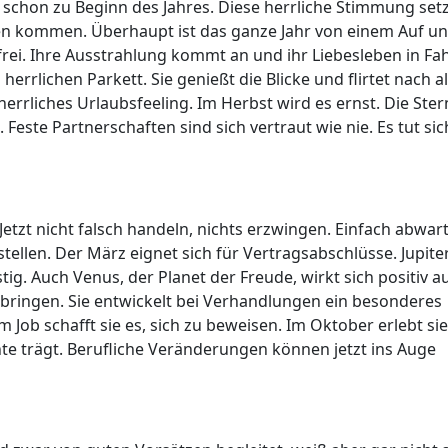
 schon zu Beginn des Jahres. Diese herrliche Stimmung set
ssen kommen. Überhaupt ist das ganze Jahr von einem Auf u
 frei. Ihre Ausstrahlung kommt an und ihr Liebesleben in Fah
herrlichen Parkett. Sie genießt die Blicke und flirtet nach a
herrliches Urlaubsfeeling. Im Herbst wird es ernst. Die Ster
Feste Partnerschaften sind sich vertraut wie nie. Es tut sic
etzt nicht falsch handeln, nichts erzwingen. Einfach abwar
tellen. Der März eignet sich für Vertragsabschlüsse. Jupite
ig. Auch Venus, der Planet der Freude, wirkt sich positiv au
 bringen. Sie entwickelt bei Verhandlungen ein besonderes
 Job schafft sie es, sich zu beweisen. Im Oktober erlebt sie
chte trägt. Berufliche Veränderungen können jetzt ins Auge