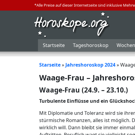
*Alle Preise auf dieser Internetseite sind inklusive Mehr
Startseite
Tageshoroskop
Wochen
Starseite
»
Jahreshoroskop 2024
»
Waage
Waage-Frau – Jahreshor
Waage-Frau (24.9. – 23.10.)
Turbulente Einflüsse und ein Glückshoc
Mit Diplomatie und Toleranz wird sie ihr
stürmische Romanzen, alles ist möglich. D
wirklich will. Dann bleibt sie immer einmal
Auftritten. Beruflich wagt sie vielleicht 