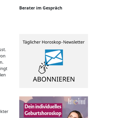
Berater im Gespräch
,
sst.
von
n.
ingt
len
n
akter