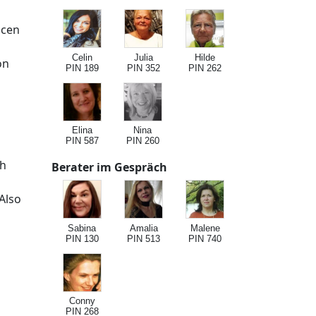
ncen
Celin
Julia
Hilde
on
PIN 189
PIN 352
PIN 262
Elina
Nina
PIN 587
PIN 260
ch
Berater im Gespräch
Also
Sabina
Amalia
Malene
PIN 130
PIN 513
PIN 740
Conny
PIN 268