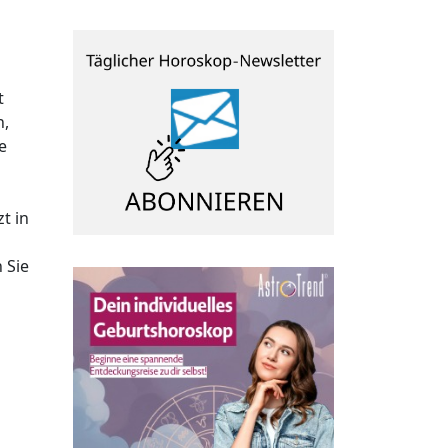
t
n,
e
t in
 Sie