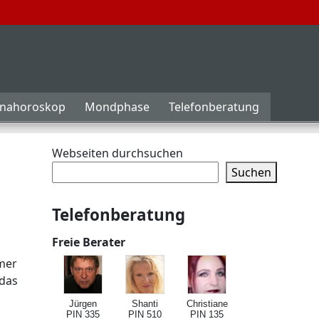
inahoroskop
Mondphase
Telefonberatung
Webseiten durchsuchen
Suchen
Telefonberatung
Freie Berater
mmer
 das
Jürgen
Shanti
Christiane
PIN 335
PIN 510
PIN 135